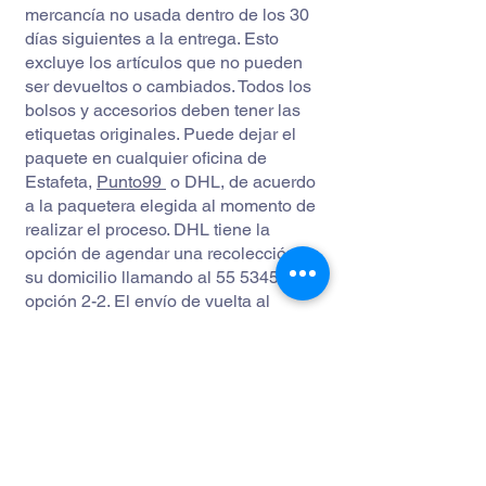
mercancía no usada dentro de los 30
días siguientes a la entrega. Esto
excluye los artículos que no pueden
ser devueltos o cambiados. Todos los
bolsos y accesorios deben tener las
etiquetas originales. Puede dejar el
paquete en cualquier oficina de
Estafeta,
Punto99
o DHL, de acuerdo
a la paquetera elegida al momento de
realizar el proceso. DHL tiene la
opción de agendar una recolección en
su domicilio llamando al
55 5345 7000
opción 2-2. El envío de vuelta al
almacén se realiza sin ningún costo
para usted.
Recuerda que una vez lo recibamos e
inspeccionemos confirmaremos el
retorno y te enviaremos tu nueva
compra.
REEMBOLSOS